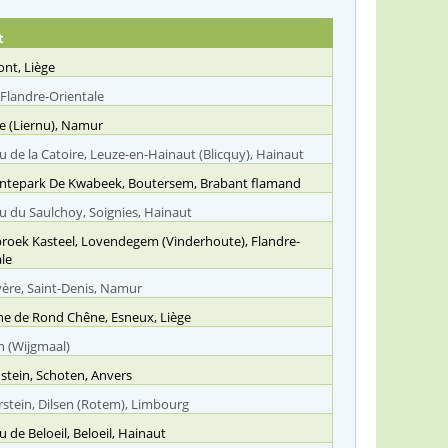
t
nt, Liège
Flandre-Orientale
e (Liernu), Namur
 de la Catoire, Leuze-en-Hainaut (Blicquy), Hainaut
tepark De Kwabeek, Boutersem, Brabant flamand
 du Saulchoy, Soignies, Hainaut
roek Kasteel, Lovendegem (Vinderhoute), Flandre-
le
ère, Saint-Denis, Namur
e de Rond Chêne, Esneux, Liège
n (Wijgmaal)
stein, Schoten, Anvers
tein, Dilsen (Rotem), Limbourg
 de Beloeil, Beloeil, Hainaut