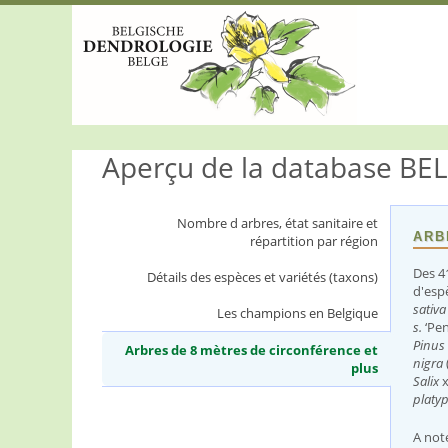
S
k
i
p
t
o
m
a
Aperçu de la database BE
i
n
c
o
Nombre d arbres, état sanitaire et
n
ARB
répartition par région
t
e
Des 41
Détails des espèces et variétés (taxons)
n
d'esp
t
sativ
Les champions en Belgique
s.
‘Pen
Pinus
Arbres de 8 mètres de circonférence et
nigra
plus
(
Salix
a
platy
c
t
A note
i