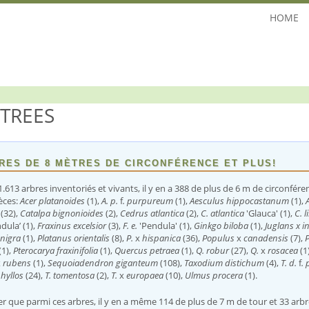
HOME
LTREES
RES DE 8 MÈTRES DE CIRCONFÉRENCE ET PLUS!
.613 arbres inventoriés et vivants, il y en a 388 de plus de 6 m de circonfér
èces:
Acer platanoides
(1),
A. p.
f
. purpureum
(1),
Aesculus hippocastanum
(1),
A
a
(32),
Catalpa bignonioides
(2),
Cedrus atlantica
(2),
C. atlantica
'Glauca' (1),
C. l
dula’ (1),
Fraxinus excelsior
(3),
F. e.
'Pendula' (1),
Ginkgo biloba
(1),
Juglans x i
 nigra
(1),
Platanus orientalis
(8),
P.
x
hispanica
(36),
Populus
x
canadensis
(7),
P
(1),
Pterocarya fraxinifolia
(1),
Quercus petraea
(1),
Q. robur
(27),
Q.
x
rosacea
(1)
x
rubens
(1),
Sequoiadendron giganteum
(108),
Taxodium distichum
(4),
T. d.
f
.
phyllos
(24),
T. tomentosa
(2),
T.
x
europaea
(10),
Ulmus procera
(1).
r que parmi ces arbres, il y en a même 114 de plus de 7 m de tour et 33 arbre