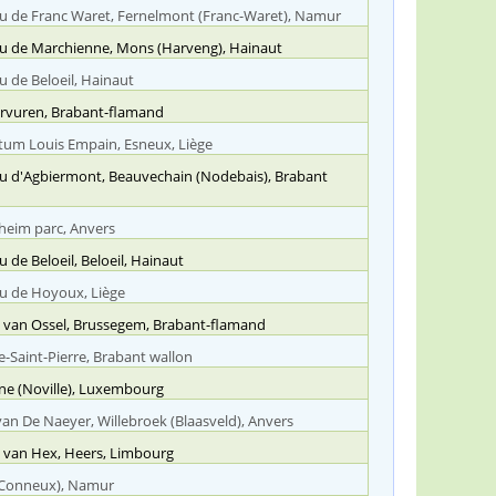
u de Franc Waret, Fernelmont (Franc-Waret), Namur
u de Marchienne, Mons (Harveng), Hainaut
 de Beloeil,
Hainaut
ervuren, Brabant-flamand
tum Louis Empain, Esneux, Liège
u d'Agbiermont, Beauvechain (Nodebais), Brabant
heim parc, Anvers
 de Beloeil, Beloeil,
Hainaut
u de Hoyoux, Liège
l van Ossel, Brussegem, Brabant-flamand
Saint-Pierre, Brabant wallon
ne (Noville), Luxembourg
an De Naeyer, Willebroek (Blaasveld), Anvers
l van Hex, Heers, Limbourg
(Conneux), Namur