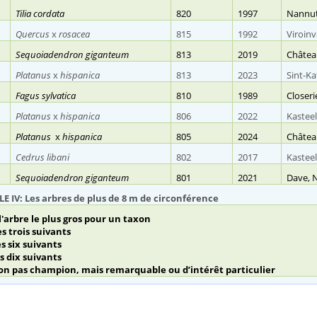
Tilia cordata
820
1997
Nannut 
Quercus
x
rosacea
815
1992
Viroinv
Sequoiadendron giganteum
813
2019
Château
Platanus
x
hispanica
813
2023
Sint-Ka
Fagus sylvatica
810
1989
Closeri
Platanus
x
hispanica
806
2022
Kastee
Platanus
x
hispanica
805
2024
Châtea
Cedrus libani
802
2017
Kastee
Sequoiadendron giganteum
801
2021
Dave, 
E IV: Les arbres de plus de 8 m de circonférence
 l'arbre le plus gros pour un taxon
les trois suivants
les six suivants
les dix suivants
non pas champion, mais remarquable ou d’intérêt particulier