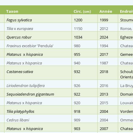
Taxon
Circ.
Année
Endroi
(cm)
Fagus sylvatica
1200
1999
Stoumo
Tilia
x
europaea
1150
2012
Ronse,
Quercus robur
1034
2024
Egheze
Fraxinus excelsior
'Pendula'
980
1994
Chateau
Platanus
x
hispanica
955
2017
Gemeen
Platanus
x
hispanica
940
1987
Chateau
Castanea sativa
932
2018
Schoub
Orienta
Liriodendron tulipifera
926
2016
La Bruy
Sequoiadendron giganteum
922
2013
Domain
Platanus
x
hispanica
920
2015
Louvai
Tilia platyphyllos
918
2004
Vorden
Cedrus libani
909
2004
Ommers
Platanus
x
hispanica
903
2007
Chateau