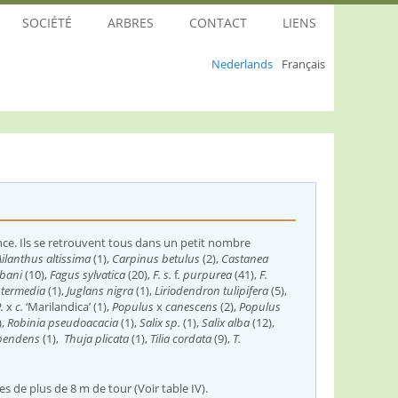
SOCIÉTÉ
ARBRES
CONTACT
LIENS
Nederlands
Français
ence. Ils se retrouvent tous dans un petit nombre
ilanthus altissima
(1),
Carpinus betulus
(2),
Castanea
ibani
(10),
Fagus sylvatica
(20),
F. s.
f
. purpurea
(41),
F.
ntermedia
(1),
Juglans nigra
(1),
Liriodendron tulipifera
(5),
.
x
c.
‘Marilandica’
(1),
Populus
x
canescens
(2),
Populus
,
Robinia pseudoacacia
(1),
Salix sp.
(1),
Salix alba
(12),
 pendens
(1),
Thuja plicata
(1),
Tilia cordata
(9),
T.
s de plus de 8 m de tour (Voir table IV).