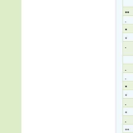
**
-
*
*
-
-
-
*
*
-
*
-
**