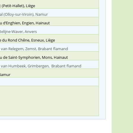
(Petit-Hallet), Liège
al (Olloy-sur-Viroin), Namur
 d’Enghien, Engien, Hainaut
telijne-Waver, Anvers
e du Rond Chêne, Esneux, Liège
l van Relegem, Zemst, Brabant flamand
u de Saint-Symphorien, Mons, Hainaut
l van Humbeek, Grimbergen, Brabant flamand
Namur