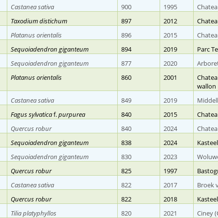
Castanea sativa
900
1995
Chatea
Taxodium distichum
897
2012
Chatea
Platanus orientalis
896
2015
Chateau
Sequoiadendron giganteum
894
2019
Parc T
Sequoiadendron giganteum
877
2020
Arbore
Platanus orientalis
860
2001
Chatea
wallon
Castanea sativa
849
2019
Middel
Fagus sylvatica
f.
purpurea
840
2015
Chateau
Quercus robur
840
2024
Chatea
Sequoiadendron giganteum
838
2024
Kastee
Sequoiadendron giganteum
830
2023
Woluwe-
Quercus robur
825
1997
Bastog
Castanea sativa
822
2017
Broek v
Quercus robur
822
2018
Kastee
Tilia platyphyllos
820
2021
Ciney 