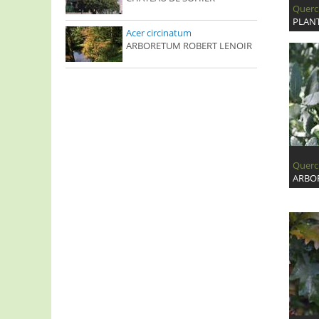
Quercu
PLAN
Acer circinatum
ARBORETUM ROBERT LENOIR
Querc
ARBO