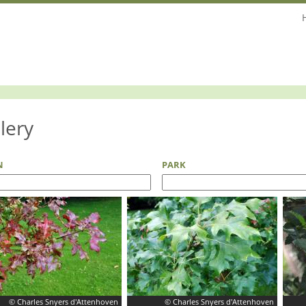
lery
N
PARK
© Charles Snyers d'Attenhoven
© Charles Snyers d'Attenhoven