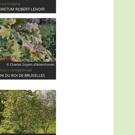
cus trojana
ORETUM ROBERT LENOIR
© Charles Snyers d'Attenhoven
cus x comptoniae
IN DU ROI DE BRUXELLES