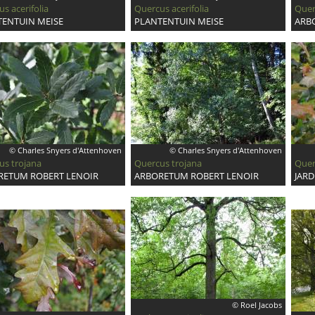
s acerifolia
Quercus acerifolia
Quer
TENTUIN MEISE
PLANTENTUIN MEISE
ARB
© Charles Snyers d'Attenhoven
© Charles Snyers d'Attenhoven
us trojana
Quercus trojana
Quer
RETUM ROBERT LENOIR
ARBORETUM ROBERT LENOIR
JARD
© Roel Jacobs