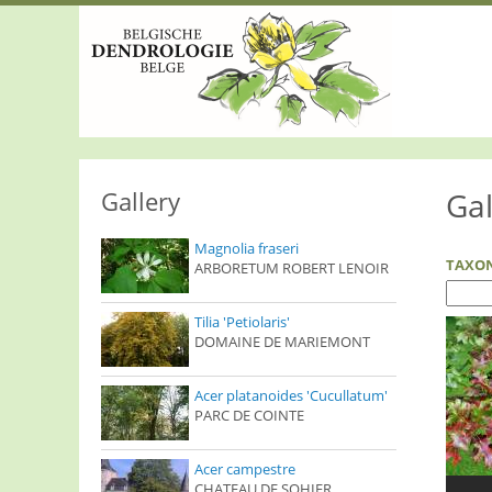
S
k
i
p
t
o
m
a
i
n
Gallery
Gal
c
o
Magnolia fraseri
n
TAXO
ARBORETUM ROBERT LENOIR
t
e
n
Tilia 'Petiolaris'
t
DOMAINE DE MARIEMONT
Acer platanoides 'Cucullatum'
PARC DE COINTE
Acer campestre
CHATEAU DE SOHIER