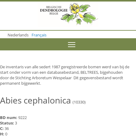
S
k
i
p
t
o
Nederlands
Français
m
a
Toggle menu visibility
i
n
c
o
De inventaris van alle sedert 1987 geregistreerde bomen werd van bij de
n
start onder vorm van een databasebestand, BELTREES, bijgehouden
t
door de Stichting Arboretum Wespelaar Dit gegevensbestand wordt
e
permanent bijgewerkt.
n
t
Abies cephalonica
(10330)
BD num:
9222
Status:
3
C:
36
H:
0