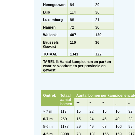
Henegouwen
84
29
Luik
114
36
Luxemburg
88
21
Namen
72
30
Wallonië
407
130
Brussels
116
36
Gewest
TOTAAL
1341
322
TABEL II: Aantal kampioenen en parken
waar ze voorkomen per provincie en
gewest
Omtrek
Totaal
Aantal bomen per kampioenencat
aantal
**
*
°
.
-
bomen
> 7 m
119
15
22
15
10
32
6-7 m
269
15
24
46
40
23
5-6 m
1177
29
49
67
106
99
4-5 m
3908
78
131
156
159
217