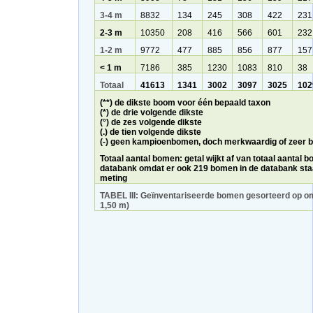
3-4 m
8832
134
245
308
422
231
2-3 m
10350
208
416
566
601
232
1-2 m
9772
477
885
856
877
157
< 1 m
7186
385
1230
1083
810
38
Totaal
41613
1341
3002
3097
3025
102
(**) de dikste boom voor één bepaald taxon
(*) de drie volgende dikste
(°) de zes volgende dikste
(.) de tien volgende dikste
(-) geen kampioenbomen, doch merkwaardig of zeer 
Totaal aantal bomen: getal wijkt af van totaal aantal 
databank omdat er ook 219 bomen in de databank st
meting
TABEL III: Geïnventariseerde bomen gesorteerd op o
1,50 m)