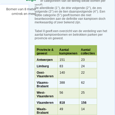
in vier categorieën van de twintig dikste bomen per
a
taxon.
De allerdikste (1°), de drie volgende (2°), de zes
c
Bomen van 8 meter
volgende (3°) en de tien daaropvolgende (4°). Een
t
omtrek en meer
vijfde categorie (5°) geeft bomen die niet
i
beantwoorden aan de definitie van kampioen doch
v
merkwaardig of zeer bekend zijn.
e
Tabel II geeft een overzicht van de verdeling van het
t
aantal kampioenbomen en betrokken parken per
a
provincie en gewest.
b
)
Provincie &
Aantal
Aantal
gewest
kampioenen
collecties
Antwerpen
151
23
Limburg
83
24
Oost-
140
22
Vlaanderen
Vlaams-
388
62
Brabant
West-
56
25
Vlaanderen
Vlaanderen
818
156
Waals-
49
14
Brabant