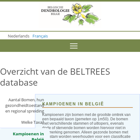
S
k
i
p
t
o
Nederlands
Français
m
a
Toggle menu visibility
i
n
c
o
Overzicht van de BELTREES
n
t
database
e
n
t
Aantal Bomen, hun
KAMPIOENEN IN BELGIË
gezondheidtoestand
en regional spreiding
Kampioenen zijn bomen met de grootste omtrek van
een bepaald taxon (gemeten op 1m50). De bomen
Welke Taxa?
met verschillende stammen of uitlopers, evenals
dode of stervende bomen worden hiervoor niet in
aanmerking genomen. Alleen gezonde bomen met
Kampioenen in
één stam worden weerhouden voor een classificatie
België
(