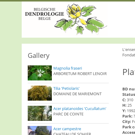
S
k
i
p
t
o
m
a
i
L'ense
n
Gallery
Fondat
c
o
Magnolia fraseri
Pla
n
ARBORETUM ROBERT LENOIR
t
e
n
Tilia 'Petiolaris'
BD n
t
DOMAINE DE MARIEMONT
Status
C:
310
H:
25
Acer platanoides 'Cucullatum'
Y:
199
PARC DE COINTE
Park:
City:
F
Park 
Acer campestre
Access
CHATEAU DE SOHIER