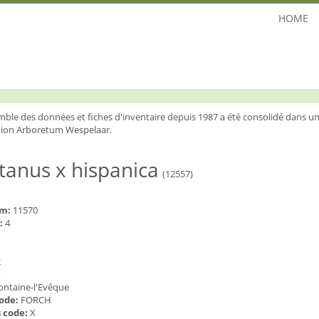
HOME
mble des données et fiches d'inventaire depuis 1987 a été consolidé dans un
ion Arboretum Wespelaar.
tanus x hispanica
(12557)
um:
11570
:
4
2
?
ontaine-l'Evêque
code:
FORCH
 code:
X